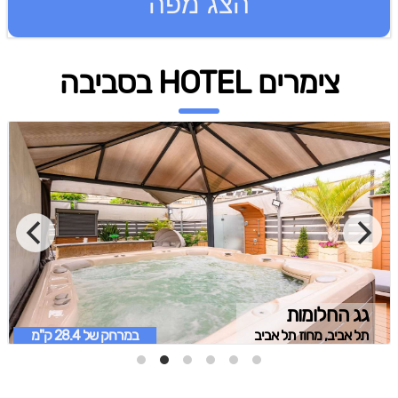
הצג מפה
צימרים HOTEL בסביבה
גג החלומות
תל אביב, מחוז תל אביב
במרחק של
28.4 ק"מ