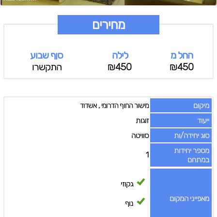
מחירים
החל מ
לילה
סןף שבוע
₪450
₪450
התקשרו
מיקום
,
מישור החוף הדרומי
אשדוד
ייעוד
זוגות
סוג יחידה/ות
סוויטה
מספר יחידות
1
במתחם
גקוזי
מאפייני המקום
נוף