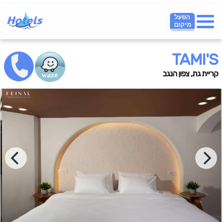
הפעל
מיקום
TAMI'S
קריית גת, צפון הנגב