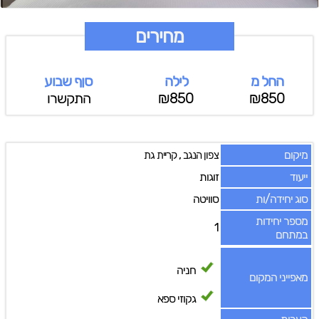
מחירים
החל מ
לילה
סןף שבוע
₪850
₪850
התקשרו
מיקום
,
צפון הנגב
קריית גת
ייעוד
זוגות
סוג יחידה/ות
סוויטה
מספר יחידות
1
במתחם
חניה
מאפייני המקום
גקוזי ספא