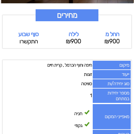
מחירים
החל מ
לילה
סןף שבוע
₪900
₪900
התקשרו
מיקום
,
חיפה וחוף הכרמל
קרית חיים
ייעוד
זוגות
סוג יחידה/ות
סוויטה
מספר יחידות
1
במתחם
חניה
מאפייני המקום
גקוזי