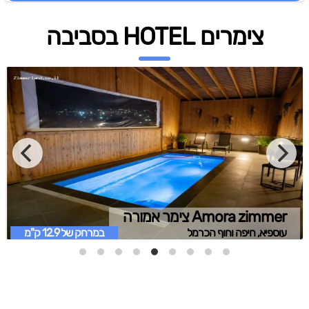
צימרים HOTEL בסביבה
Amora zimmer צימר אמורה
עוספיא, חיפה וחוף הכרמל
במרחק של
12.9 ק"מ