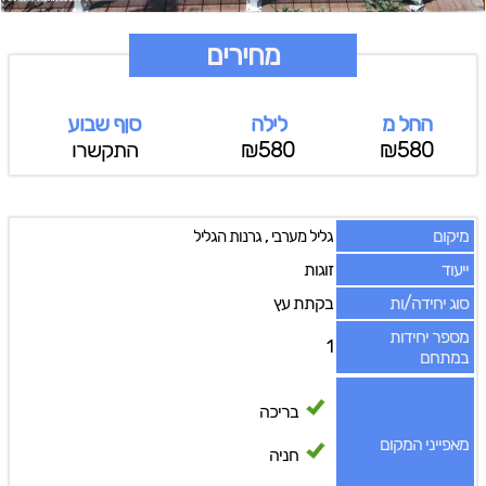
מחירים
החל מ
לילה
סןף שבוע
₪580
₪580
התקשרו
מיקום
,
גליל מערבי
גרנות הגליל
ייעוד
זוגות
סוג יחידה/ות
בקתת עץ
מספר יחידות
1
במתחם
בריכה
מאפייני המקום
חניה