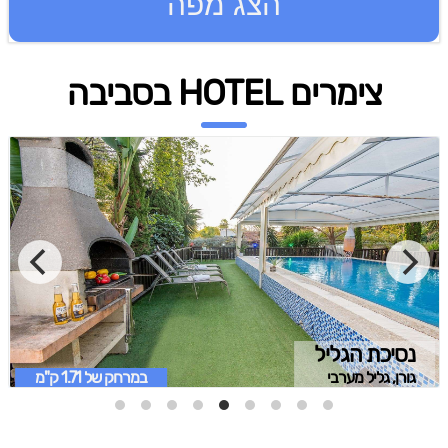
הצג מפה
צימרים HOTEL בסביבה
נסיכת הגליל
גורן, גליל מערבי
במרחק של
1.71 ק"מ