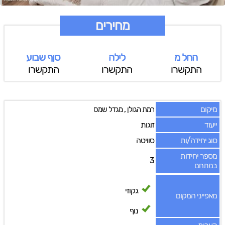
מחירים
החל מ
לילה
סןף שבוע
התקשרו
התקשרו
התקשרו
מיקום
,
רמת הגולן
מגדל שמס
ייעוד
זוגות
סוג יחידה/ות
סוויטה
מספר יחידות
3
במתחם
גקוזי
מאפייני המקום
נוף