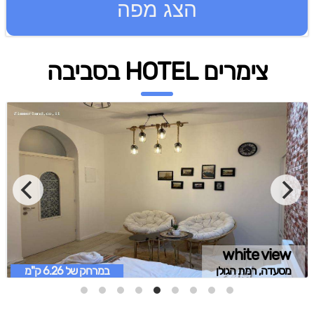
הצג מפה
צימרים HOTEL בסביבה
white view
מסעדה, רמת הגולן
במרחק של
6.26 ק"מ