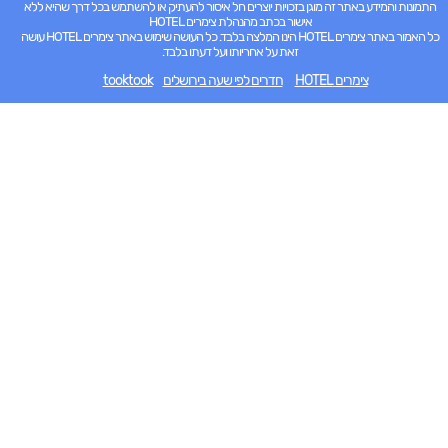
התמונות והמידע באתר זה מוגן בזכויות יוצרים חל איסור להעתיק או להשתמש בכל דרך שהיא ללא
אישור בכתב מהנהלת צימרים HOTEL
כל האמור באתר צימרים HOTEL הינו המלצה בלבד. כל העושה שימוש באתר צימרים HOTEL עושה
זאת על אחריותו ועל דעתו בלבד.
צימרים HOTEL
חדרים לפי שעה בירושלים
tooktook