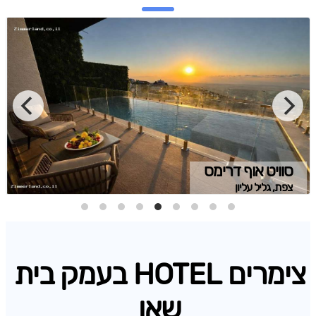
סוויט אוף דרימס
צפת, גליל עליון
צימרים HOTEL בעמק בית
שאן