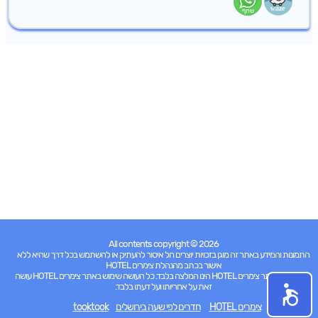
All contents copyright © 2026
התמונות והמידע באתר זה מוגן בזכויות יוצרים חל איסור להעתיק או להשתמש בכל דרך שהיא ללא
אישור בכתב מהנהלת צימרים HOTEL
כל האמור באתר צימרים HOTEL הינו המלצה בלבד. כל העושה שימוש באתר צימרים HOTEL עושה
זאת על אחריותו ועל דעתו בלבד.
צימרים HOTEL
חדרים לפי שעה בירושלים
tooktook