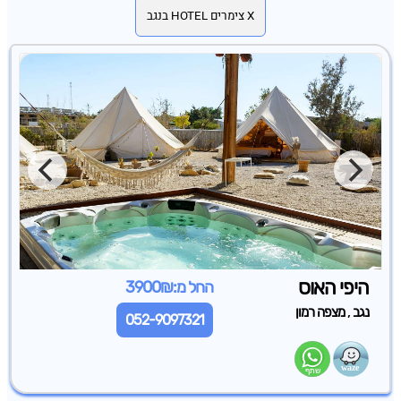
X צימרים HOTEL בנגב
היפי האוס
החל מ:3900₪
,
נגב
מצפה רמון
052-9097321