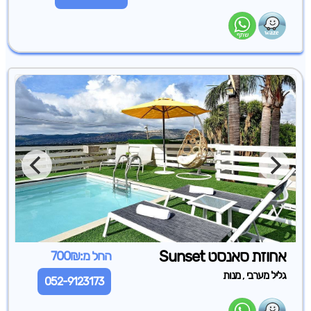
אחוזת סאנסט Sunset
החל מ:700₪
,
גליל מערבי
מנות
052-9123173